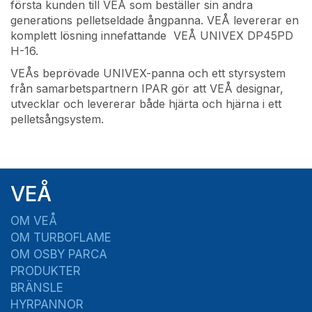
första kunden till VEÅ som beställer sin andra
generations pelletseldade ångpanna. VEÅ levererar en
komplett lösning innefattande VEÅ UNIVEX DP45PD
H-16.
VEÅs beprövade UNIVEX-panna och ett styrsystem
från samarbetspartnern IPAR gör att VEÅ designar,
utvecklar och levererar både hjärta och hjärna i ett
pelletsångsystem.
VEÅ
OM VEÅ
OM TURBOFLAME
OM OSBY PARCA
PRODUKTER
BRÄNSLE
HYRPANNOR